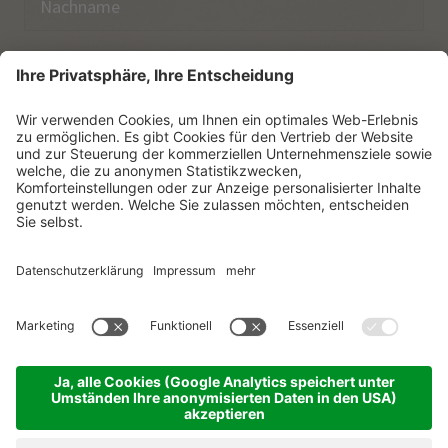
E-Mail
Ich habe die
Datenschutzerklärung
zur Kenntnis
genommen.
NEWSLETTER ABONNIEREN
© Vitalpina Hotels Südtirol
.
Sitemap
.
Datenschutzerklärung
.
Impressum
.
Cookie-Einstellungen
.
produced by