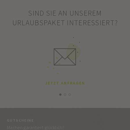
SIND SIE AN UNSEREM
URLAUBSPAKET INTERESSIERT?
JETZT ANFRAGEN
GUTSCHEINE
BE
Machen garantiert glücklich!
Jed