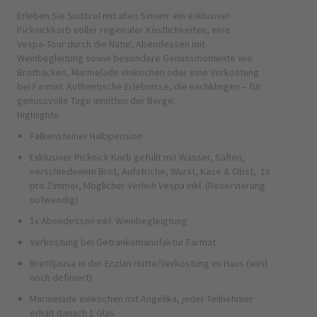
Erleben Sie Südtirol mit allen Sinnen: ein exklusiver
Picknickkorb voller regionaler Köstlichkeiten, eine
Vespa‑Tour durch die Natur, Abendessen mit
Weinbegleitung sowie besondere Genussmomente wie
Brotbacken, Marmelade einkochen oder eine Verkostung
bei Farmat. Authentische Erlebnisse, die nachklingen – für
genussvolle Tage inmitten der Berge.
Highlights
Falkensteiner Halbpension
Exklusiver Picknick Korb gefüllt mit Wasser, Säften,
verschiedenem Brot, Aufstriche, Wurst, Käse & Obst, 1x
pro Zimmer, Möglicher Verleih Vespa inkl. (Reservierung
notwendig)
1x Abendessen inkl. Weinbegleigtung
Verkostung bei Getränkemanufaktur Farmat
Brettljause in der Enzian Hütte/Verkostung im Haus (wird
noch definiert)
Marmelade einkochen mit Angelika, jeder Teilnehmer
erhält danach 1 Glas