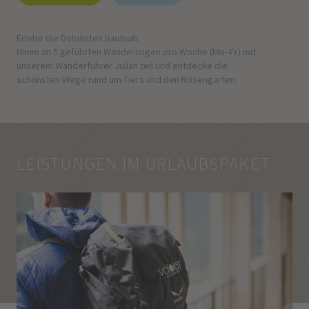
Erlebe die Dolomiten hautnah:
Nimm an 5 geführten Wanderungen pro Woche (Mo–Fr) mit
unserem Wanderführer Julian teil und entdecke die
schönsten Wege rund um Tiers und den Rosengarten.
LEISTUNGEN IM URLAUBSPAKET