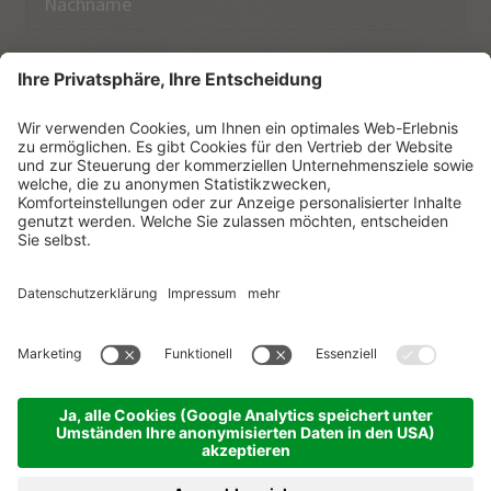
E-Mail
Ich habe die
Datenschutzerklärung
zur Kenntnis
genommen.
NEWSLETTER ABONNIEREN
© Vitalpina Hotels Südtirol
.
Sitemap
.
Datenschutzerklärung
.
Impressum
.
Cookie-Einstellungen
.
produced by