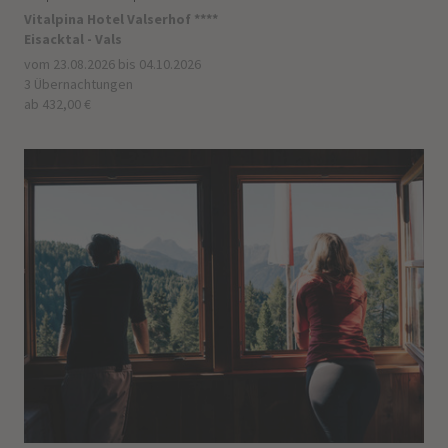
Vitalpina Hotel Valserhof ****
Eisacktal - Vals
vom 23.08.2026 bis 04.10.2026
3 Übernachtungen
ab 432,00 €