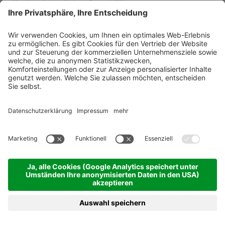
Montis – Active Nature Resort ****
Dolomiten - Reischach bei Bruneck/Kronplatz
vom 03.05.2027 bis 28.05.2027
4 Übernachtungen
ab 378,00 €
BUCHEN
ANFRAGEN
MENÜ
HOTELS