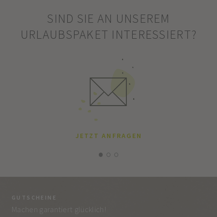
SIND SIE AN UNSEREM
URLAUBSPAKET INTERESSIERT?
JETZT ANFRAGEN
GUTSCHEINE
BE
Machen garantiert glücklich!
Jed