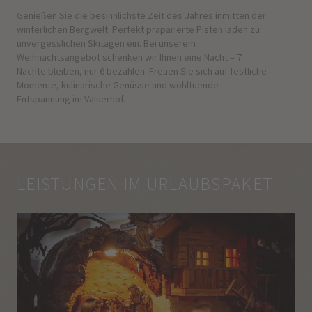
Genießen Sie die besinnlichste Zeit des Jahres inmitten der
winterlichen Bergwelt. Perfekt präparierte Pisten laden zu
unvergesslichen Skitagen ein. Bei unserem
Weihnachtsangebot schenken wir Ihnen eine Nacht – 7
Nächte bleiben, nur 6 bezahlen. Freuen Sie sich auf festliche
Momente, kulinarische Genüsse und wohltuende
Entspannung im Valserhof.
LEISTUNGEN IM URLAUBSPAKET