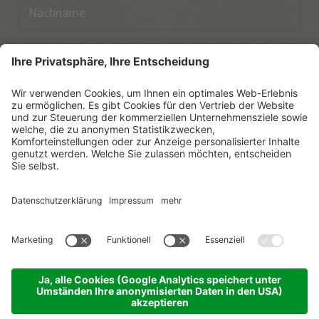
E-Mail
Ich habe die
Datenschutzerklärung
zur Kenntnis
genommen.
NEWSLETTER ABONNIEREN
© Vitalpina Hotels Südtirol
.
Sitemap
.
Datenschutzerklärung
.
Impressum
.
Cookie-Einstellungen
.
produced by