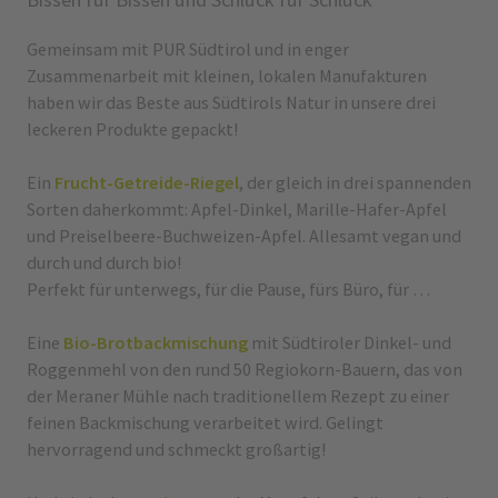
Gemeinsam mit PUR Südtirol und in enger
Zusammenarbeit mit kleinen, lokalen Manufakturen
haben wir das Beste aus Südtirols Natur in unsere drei
leckeren Produkte gepackt!
Ein
Frucht-Getreide-Riegel
, der gleich in drei spannenden
Sorten daherkommt: Apfel-Dinkel, Marille-Hafer-Apfel
und Preiselbeere-Buchweizen-Apfel. Allesamt vegan und
durch und durch bio!
Perfekt für unterwegs, für die Pause, fürs Büro, für …
Eine
Bio-Brotbackmischung
mit Südtiroler Dinkel- und
Roggenmehl von den rund 50 Regiokorn-Bauern, das von
der Meraner Mühle nach traditionellem Rezept zu einer
feinen Backmischung verarbeitet wird. Gelingt
hervorragend und schmeckt großartig!