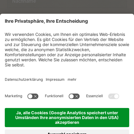
E-Mail
Ich habe die
Datenschutzerklärung
zur Kenntnis
genommen.
NEWSLETTER ABONNIEREN
© Vitalpina Hotels Südtirol
.
Sitemap
.
Datenschutzerklärung
.
Impressum
.
Cookie-Einstellungen
.
produced by