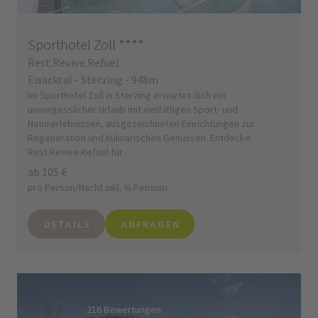
Sporthotel Zoll
****
Rest.Revive.Refuel
Eisacktal - Sterzing - 948m
Im Sporthotel Zoll in Sterzing erwartet dich ein
unvergesslicher Urlaub mit vielfältigen Sport- und
Naturerlebnissen, ausgezeichneten Einrichtungen zur
Regeneration und kulinarischen Genüssen. Entdecke
Rest.Revive.Refuel für ...
ab 105 €
pro Person/Nacht inkl. ¾ Pension
DETAILS
ANFRAGEN
9,7
216 Bewertungen