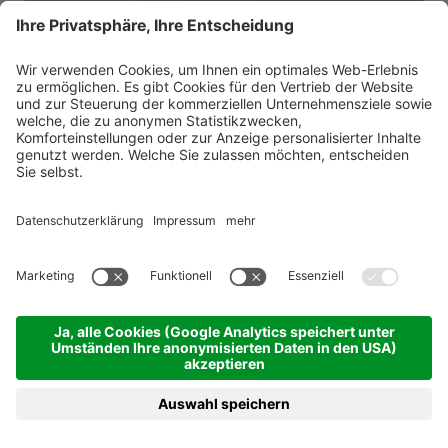
9,9
324 Bewertungen
Hotel Golserhof
****
s
Almen und Palmen über Meran
Meran und Umgebung & Vinschgau - Dorf Tirol /
Meran - 550m
BUCHEN
ANFRAGEN
MENÜ
HOTELS
Herzlich, familiär, erstklassig.
Voller Herzenswärme