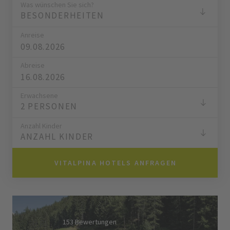
Was wünschen Sie sich?
BESONDERHEITEN
Anreise
Abreise
Erwachsene
2 PERSONEN
Anzahl Kinder
ANZAHL KINDER
VITALPINA HOTELS ANFRAGEN
9,8
153 Bewertungen