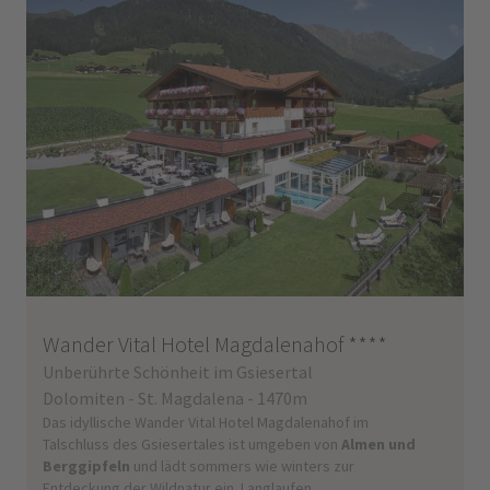
Wander Vital Hotel Magdalenahof
****
Unberührte Schönheit im Gsiesertal
Dolomiten - St. Magdalena - 1470m
Das idyllische Wander Vital Hotel Magdalenahof im
Talschluss des Gsiesertales ist umgeben von
Almen und
Berggipfeln
und lädt sommers wie winters zur
Entdeckung der Wildnatur ein. Langlaufen,