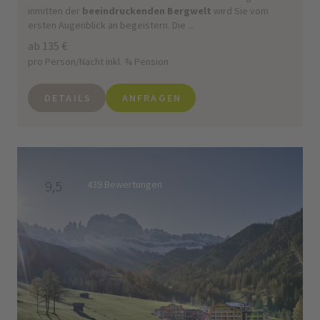
inmitten der
beeindruckenden Bergwelt
wird Sie vom
ersten Augenblick an begeistern. Die ...
ab 135 €
pro Person/Nacht inkl. ¾ Pension
DETAILS
ANFRAGEN
9,5
439 Bewertungen