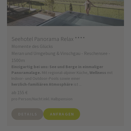
Seehotel Panorama Relax
****
Momente des Glücks
Meran und Umgebung & Vinschgau - Reschensee -
1500m
Einzigartig bei uns: See und Berge in einmaliger
Panoramalage.
Mit regional‑alpiner Küche,
Wellness
mit
Indoor‑ und Outdoor‑Pools sowie einer
herzlich‑familiären Atmosphäre
ist ...
ab 155 €
pro Person/Nacht inkl. Halbpension
DETAILS
ANFRAGEN