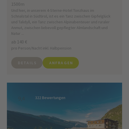
1500m
Und hier, in unserem 4-Sterne-Hotel Tonzhaus im
Schnalstal in Südtirol, ist es ein Tanz zwischen Gipfelglück
und Talidyll, ein Tanz zwischen Alpinabenteuer und ruraler
Anmut, zwischen liebevoll gepflegter Almlandschaft und
Natur ...
ab 140 €
pro Person/Nacht inkl. Halbpension
DETAILS
ANFRAGEN
9,4
322 Bewertungen