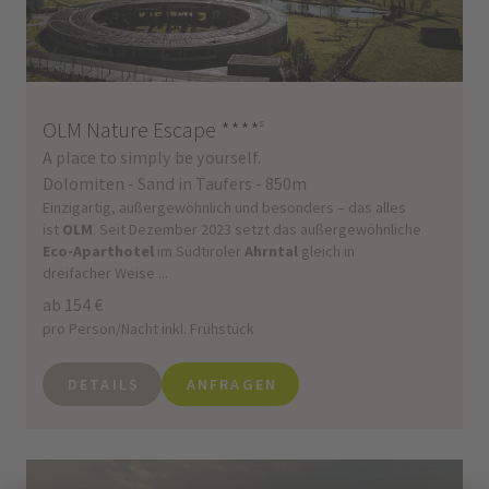
OLM Nature Escape
****
s
A place to simply be yourself.
Dolomiten - Sand in Taufers - 850m
Einzigartig, außergewöhnlich und besonders – das alles
ist
OLM
. Seit Dezember 2023 setzt das außergewöhnliche
Eco-Aparthotel
im Südtiroler
Ahrntal
gleich in
dreifacher Weise ...
ab 154 €
pro Person/Nacht inkl. Frühstück
DETAILS
ANFRAGEN