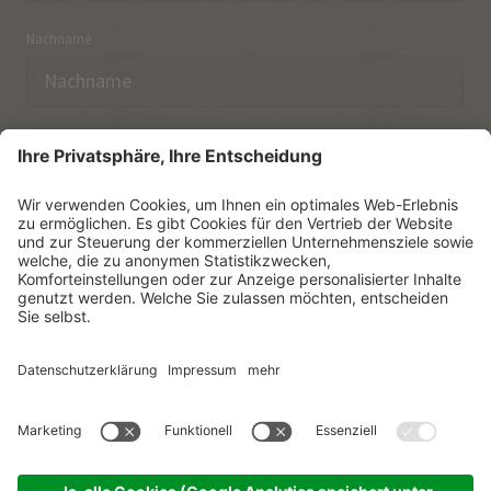
Nachname
E-Mail
Ich habe die
Datenschutzerklärung
zur Kenntnis
genommen.
NEWSLETTER ABONNIEREN
© Vitalpina Hotels Südtirol
.
Sitemap
.
Datenschutzerklärung
.
Impressum
.
Cookie-Einstellungen
.