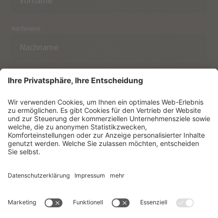
Nachname
E-Mail
Ich habe die
Datenschutzerklärung
zur Kenntnis
genommen.
NEWSLETTER ABONNIEREN
© Vitalpina Hotels Südtirol
.
Sitemap
.
Datenschutzerklärung
.
Impressum
.