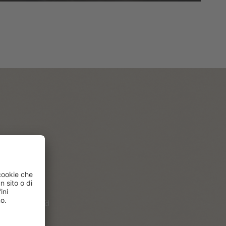
a!
n Vitalpina