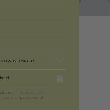
o trascorso la vacanza
ndizioni e
l’informativa sulla
hiaro di voler partecipare al