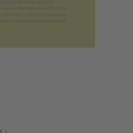
wsletter
di Vitalpina e do il
one dei miei dati personali a tale
può essere revocato in qualsiasi
rne il motivo inviando un'e-mail