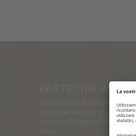
PARTECIPA ANCH
con un pizzico di fortuna potrai v
3 buoni del valore di 1.800 euro ci
E ancora: 28 soggiorni di 2 notti 
Hotel.