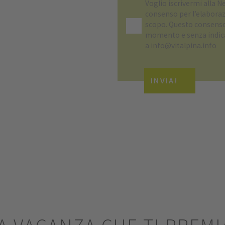
Voglio iscrivermi alla
Ne
consenso per l’elaborazi
scopo. Questo consenso 
momento e senza indica
a info@vitalpina.info
INVIA!