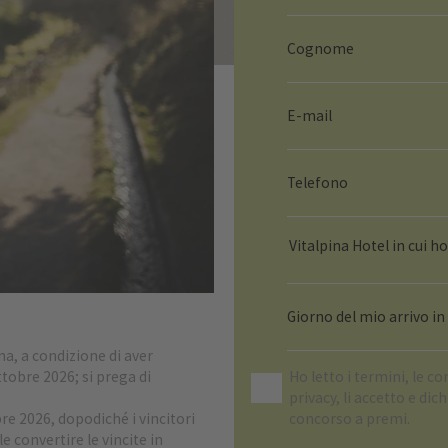
Vitalpina Hotel in cui h
a, a condizione di aver
ttobre 2026; si prega di
Ho letto i termini, le co
privacy
, li accetto e dic
re 2026, dopodiché i vincitori
concorso a premi.
 convertire le vincite in