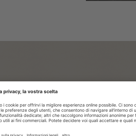
E TU
incere la tua prossima vacanza relax Vitalpina:
ascuno (Iva esclusa) in un Vitalpina Hotel a scelt
per 2 persone con trattamento di ½ pensione in u