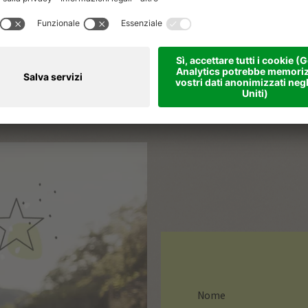
Seconda mossa
Compila il modulo che trovi in questa pagina e clicca su “invio”