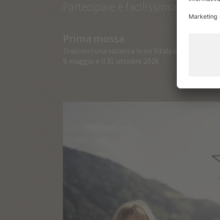
Partecipare è facilissimo:
Prima mossa
Trascorri una vacanza in un Vitalpina Hotel tra il
9 maggio e il 31 ottobre 2026