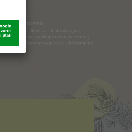
Terza mossa
Incrocia le dita e fai i debiti scongiuri!
L’estrazione avrà luogo entro novembre;
i vincitori saranno contattati direttamente!