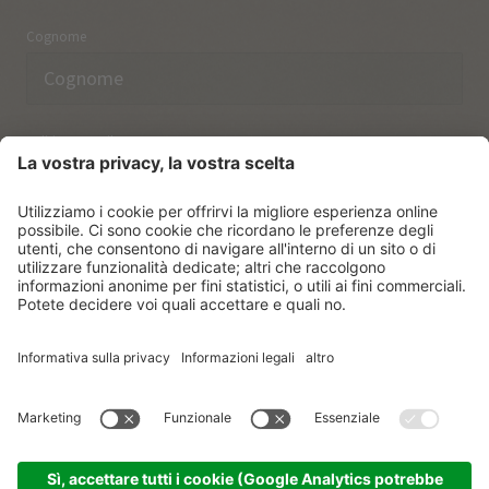
Cognome
Indirizzo email
Ho preso nota delle norme sulla
protezione dei dati.
ISCRIVERSI
© Vitalpina Hotels Südtirol
.
Sitemap
.
Informativa privacy
.
Credits
.
Impostazioni dei cookie
.
produced by