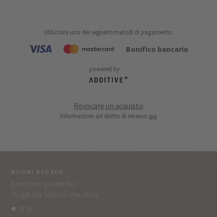
Utilizzare uno dei seguenti metodi di pagamento
:
Bonifico bancario
powered by
Revocare un acquisto
Informazioni sul diritto di recesso
qui
BUONI REGALO
LA
Emozioni garantite!
Tut
Regalate felicità che dura.
e q