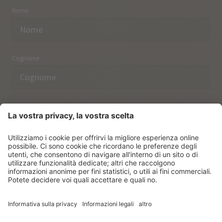
Nome
Cognome
Indirizzo email
Ho preso nota delle norme sulla
protezione dei dati.
ISCRIVERSI