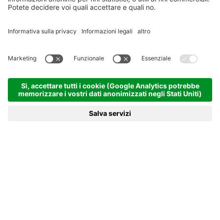
Vitalpina Hotel Valserhof
****
9,6
Tradizione alpina, design moderno
Valle Isarco - Valles - 1400m
PRENOTA
RICHIESTA
MENU
HOTEL