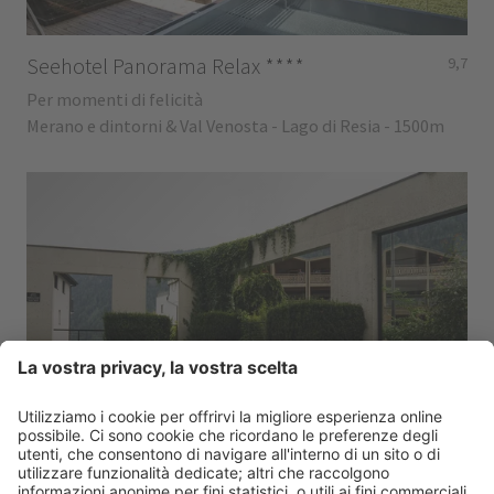
Seehotel Panorama Relax
****
9,7
Per momenti di felicità
Merano e dintorni & Val Venosta - Lago di Resia - 1500m