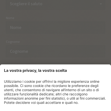
Nome
Cognome
Indirizzo email
Ho preso nota delle norme sulla
protezione dei dati.