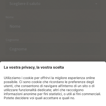
Nome
Cognome
Indirizzo email
Ho preso nota delle norme sulla
protezione dei dati.