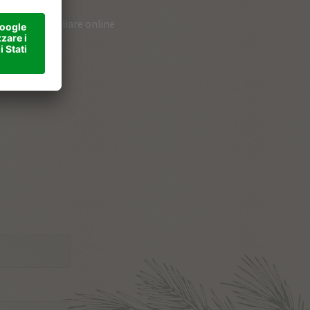
loghi da sfogliare online
ner
vo
tatto