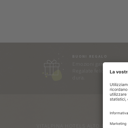
BUONI REGALO
Emozioni garantite!
Regalate felicità che
dura.
VITALPINA HOTELS ALTO ADIGE