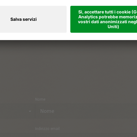
Stile di vita altoatesino
Cata
Regione e luoghi per le vacanze
Part
Vacanze a tema
Arri
Negozio online
Con
Nome
Indirizzo email