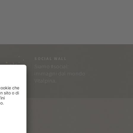
SOCIAL WALL
Siamo #social:
immagini dal mondo
Vitalpina.
RVICE