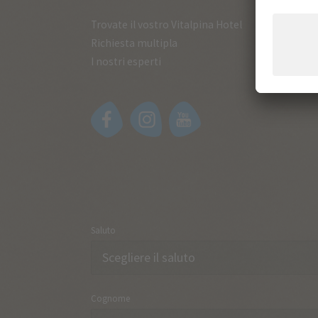
Trovate il vostro Vitalpina Hotel
Richiesta multipla
I nostri esperti
Saluto
Cognome