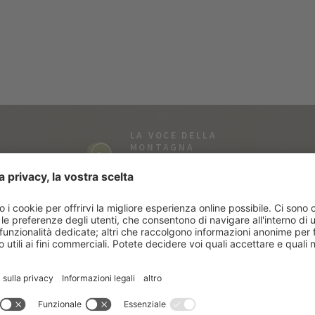
LA VOCE DELLA
MONTAGNA
Tutti amano le storie…
e quelle di Vitalpina
sono vere!
ALTO ADIGE
SE