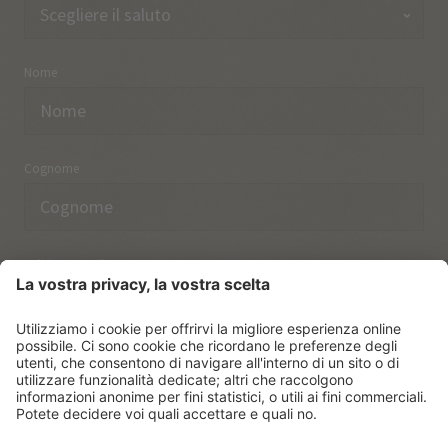
Nome
Cognome
Indirizzo email
Ho preso nota delle norme sulla
protezione dei dati.