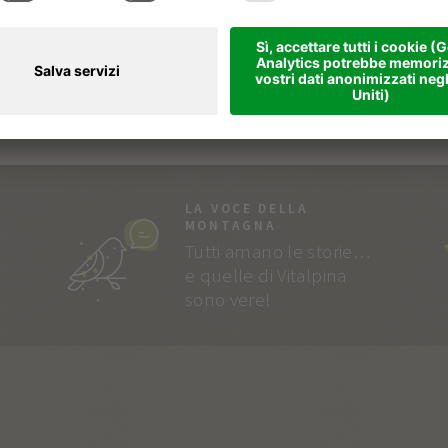
LA VOCE DELLA
MONTAGNA
Tutti amano le storie…
e quelle di Vitalpina
sono vere!