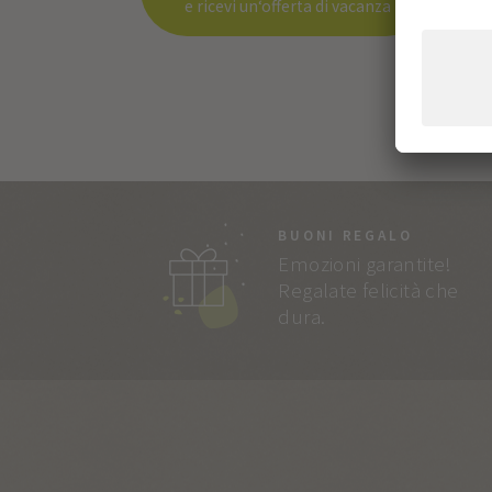
e ricevi un‘offerta di vacanza
BUONI REGALO
Emozioni garantite!
Regalate felicità che
dura.