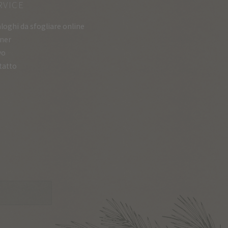
RVICE
loghi da sfogliare online
ner
vo
tatto