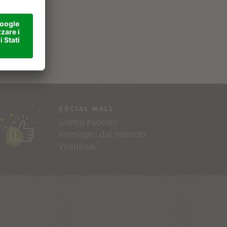
SOCIAL WALL
Siamo #social:
immagini dal mondo
Vitalpina.