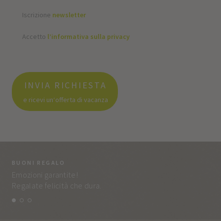
Iscrizione
newsletter
Accetto
l’informativa sulla privacy
INVIA RICHIESTA
e ricevi un‘offerta di vacanza
BUONI REGALO
LA
Emozioni garantite!
Tut
Regalate felicità che dura.
e q