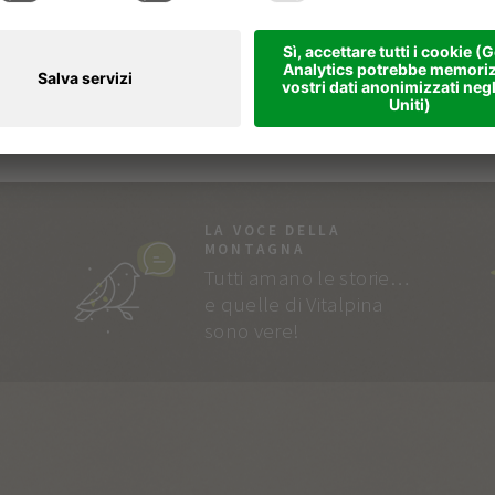
LA VOCE DELLA
MONTAGNA
Tutti amano le storie…
e quelle di Vitalpina
sono vere!