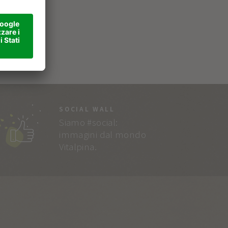
SOCIAL WALL
Siamo #social:
immagini dal mondo
Vitalpina.