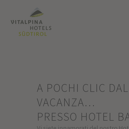
A POCHI CLIC DA
VACANZA…
PRESSO HOTEL B
Vi siete innamorati del nostro Ho