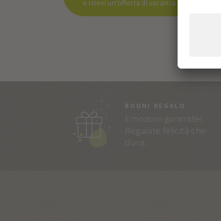
e ricevi un‘offerta di vacanza
BUONI REGALO
Emozioni garantite!
Regalate felicità che
dura.