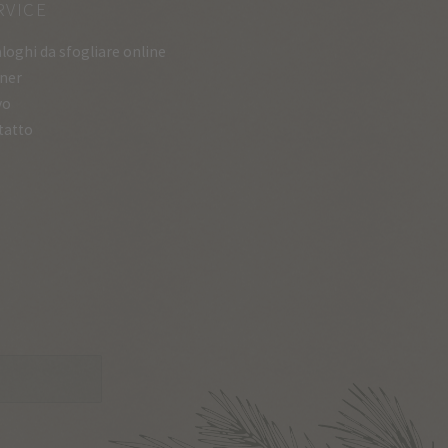
RVICE
loghi da sfogliare online
ner
vo
tatto