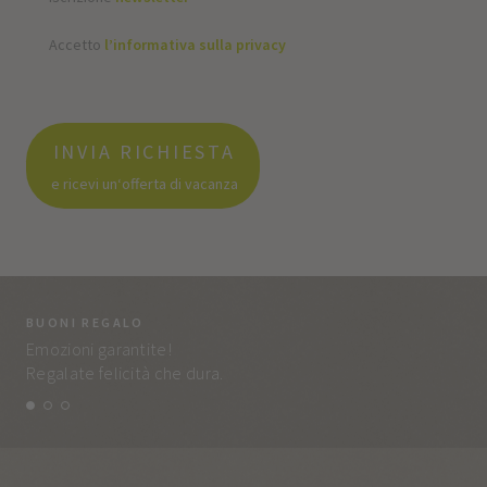
Accetto
l’informativa sulla privacy
INVIA RICHIESTA
e ricevi un‘offerta di vacanza
BUONI REGALO
LA
Emozioni garantite!
Tut
Regalate felicità che dura.
e q