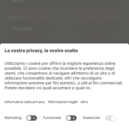
Cognome
Indirizzo email
Ho preso nota delle norme sulla
protezione dei dati.
ISCRIVERSI
© Vitalpina Hotels Südtirol
.
Sitemap
.
Informativa privacy
.
Credits
.
Impostazioni dei cookie
.