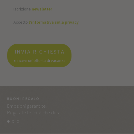
Iscrizione
newsletter
Accetto
l’informativa sulla privacy
INVIA RICHIESTA
e ricevi un‘offerta di vacanza
BUONI REGALO
LA
Emozioni garantite!
Tut
Regalate felicità che dura.
e q