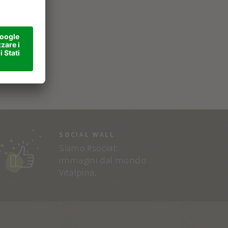
SOCIAL WALL
Siamo #social:
immagini dal mondo
Vitalpina.