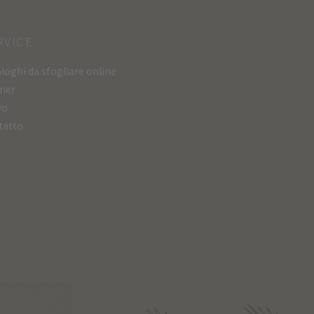
RVICE
loghi da sfogliare online
ner
vo
tatto