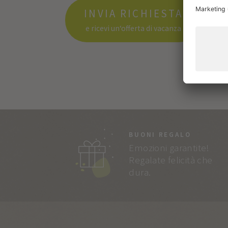
INVIA RICHIESTA
e ricevi un‘offerta di vacanza
BUONI REGALO
Emozioni garantite!
Regalate felicità che
dura.