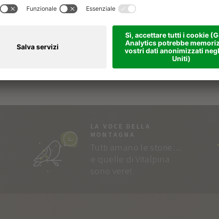
LA VOCE DELLA
MONTAGNA
Tutti amano le storie…
e quelle di Vitalpina
sono vere!