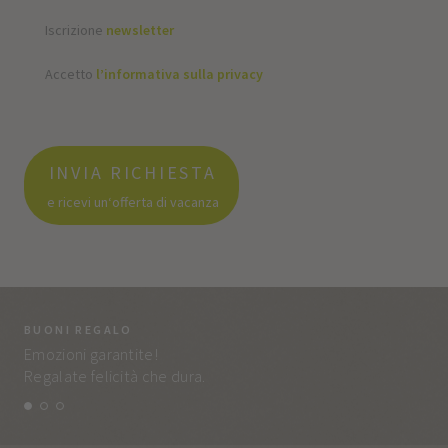
Iscrizione
newsletter
Accetto
l’informativa sulla privacy
INVIA RICHIESTA
e ricevi un‘offerta di vacanza
BUONI REGALO
LA
Emozioni garantite!
Tut
Regalate felicità che dura.
e q