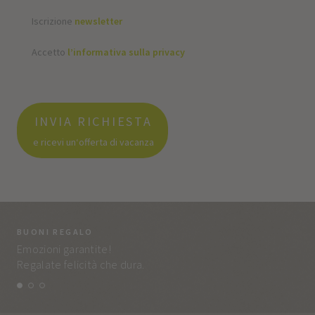
Iscrizione
newsletter
Accetto
l’informativa sulla privacy
INVIA RICHIESTA
e ricevi un‘offerta di vacanza
BUONI REGALO
LA
Emozioni garantite!
Tut
Regalate felicità che dura.
e q