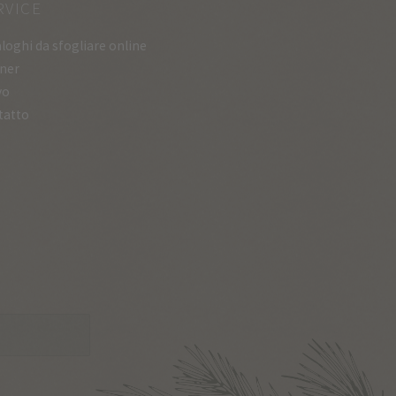
RVICE
loghi da sfogliare online
ner
vo
tatto