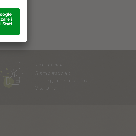
SOCIAL WALL
Siamo #social:
immagini dal mondo
Vitalpina.