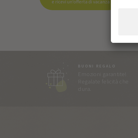
e ricevi un‘offerta di vacanza
BUONI REGALO
Emozioni garantite!
Regalate felicità che
dura.