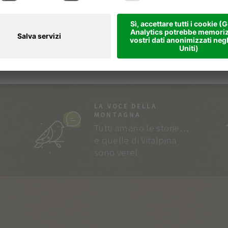
LA VOCE DELLA
MONTAGNA
Tutti amano le storie…
e quelle di Vitalpina
sono vere!