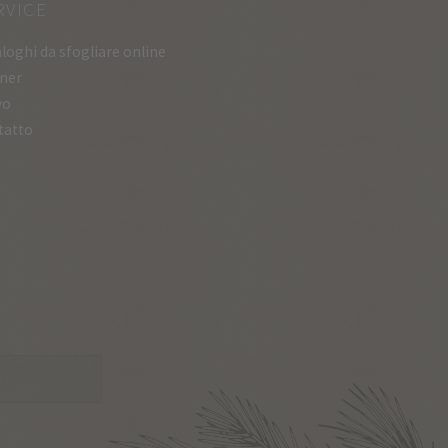
RVICE
loghi da sfogliare online
ner
vo
tatto