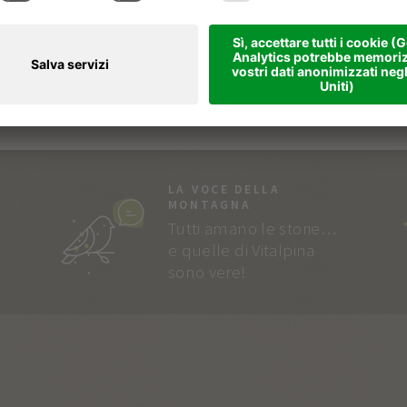
LA VOCE DELLA
MONTAGNA
Tutti amano le storie…
e quelle di Vitalpina
sono vere!