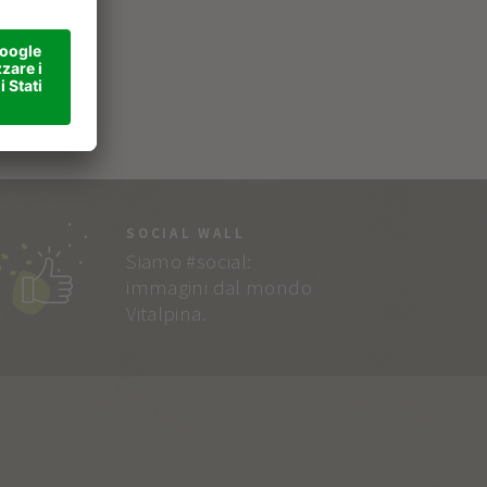
SOCIAL WALL
Siamo #social:
immagini dal mondo
Vitalpina.