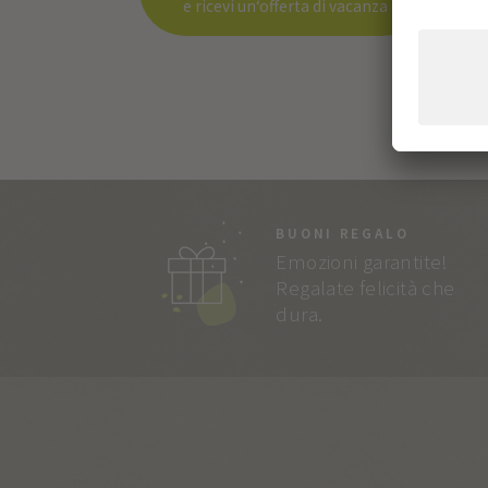
e ricevi un‘offerta di vacanza
BUONI REGALO
Emozioni garantite!
Regalate felicità che
dura.