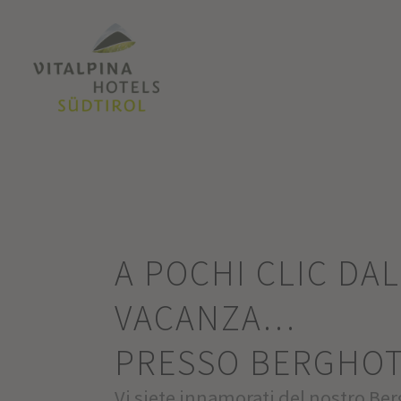
A POCHI CLIC DA
VACANZA…
PRESSO BERGHOT
Vi siete innamorati del nostro Be