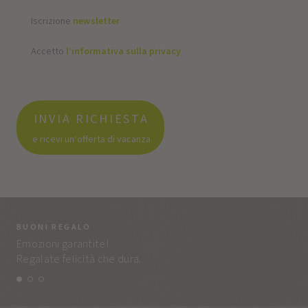
Iscrizione
newsletter
Accetto
l’informativa sulla privacy
INVIA RICHIESTA
e ricevi un‘offerta di vacanza
BUONI REGALO
LA
Emozioni garantite!
Tut
Regalate felicità che dura.
e q