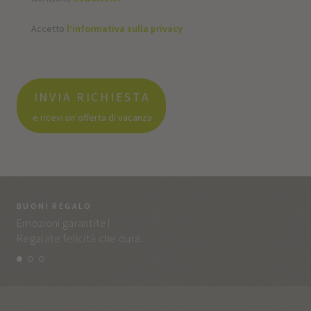
Accetto
l’informativa sulla privacy
INVIA RICHIESTA
e ricevi un‘offerta di vacanza
BUONI REGALO
LA
Emozioni garantite!
Tut
Regalate felicità che dura.
e q