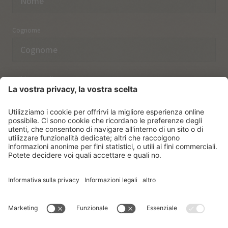
Cognome
Indirizzo email
Ho preso nota delle norme sulla
protezione dei dati.
ISCRIVERSI
© Vitalpina Hotels Südtirol
.
Sitemap
.
Informativa privacy
.
Credits
.
Impostazioni dei cookie
.