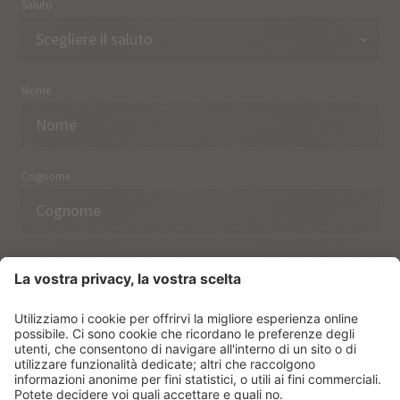
Saluto
Nome
Cognome
Indirizzo email
Ho preso nota delle norme sulla
protezione dei dati.