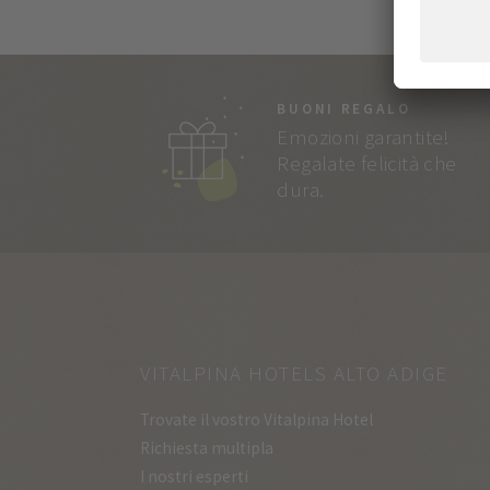
BUONI REGALO
Emozioni garantite!
Regalate felicità che
dura.
VITALPINA HOTELS ALTO ADIGE
Trovate il vostro Vitalpina Hotel
Richiesta multipla
I nostri esperti