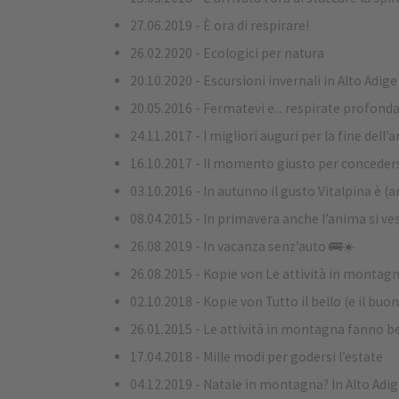
27.06.2019 - È ora di respirare!
26.02.2020 - Ecologici per natura
20.10.2020 - Escursioni invernali in Alto Adige
20.05.2016 - Fermatevi e... respirate profon
24.11.2017 - I migliori auguri per la fine dell’
16.10.2017 - Il momento giusto per conceders
03.10.2016 - In autunno il gusto Vitalpina è 
08.04.2015 - In primavera anche l’anima si ve
26.08.2019 - In vacanza senz’auto 🚌☀️
26.08.2015 - Kopie von Le attività in montagn
02.10.2018 - Kopie von Tutto il bello (e il buon
26.01.2015 - Le attività in montagna fanno be
17.04.2018 - Mille modi per godersi l’estate
04.12.2019 - Natale in montagna? In Alto Adi