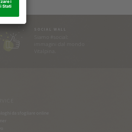
SOCIAL WALL
Siamo #social:
immagini dal mondo
Vitalpina.
RVICE
loghi da sfogliare online
ner
vo