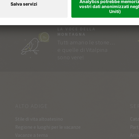
LA VOCE DELLA
MONTAGNA
Tutti amano le storie…
e quelle di Vitalpina
sono vere!
ALTO ADIGE
SE
Stile di vita altoatesino
Cata
Regione e luoghi per le vacanze
Part
Vacanze a tema
Arri