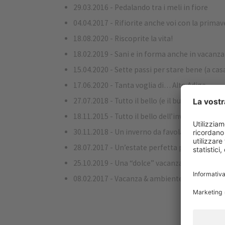
29.03.2016 - Pedalando tra i meli in fiore
04.04.2017 - Rifiorite anche voi con la primav
18.08.2020 - Riscoprite la vita!
18.02.2019 - Sani e in forma anche in vacanza
15.04.2020 - Sette passi per stare bene (a cas
17.06.2020 - Tanta voglia di… Alto Adige
27.07.2018 - Tutto il bello (e il buono) della na
18.11.2015 - Tutto il bello dell’inverno. Dal ba
30.11.2018 - Un inverno da favola in Alto Adig
28.07.2017 - Un’estate perfetta per cammina
25.10.2019 - Una “dolce” vacanza sulla neve 
08.02.2017 - Vacanza & ambiente, connubio v