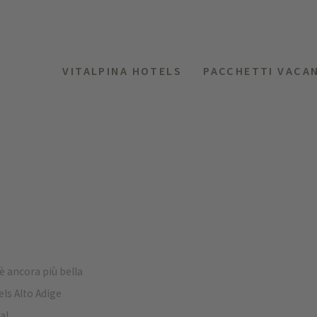
VITALPINA HOTELS
PACCHETTI VACA
 è ancora più bella
els Alto Adige
na!