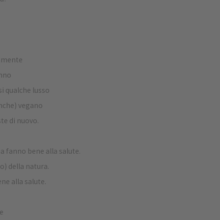
damente
anno
i qualche lusso
(anche) vegano
ste di nuovo.
a fanno bene alla salute.
o) della natura.
ne alla salute.
ge