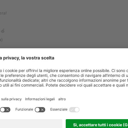
era!
 🍏
a)
tura.
gno di fieno alle piste da sci
e
re

incente