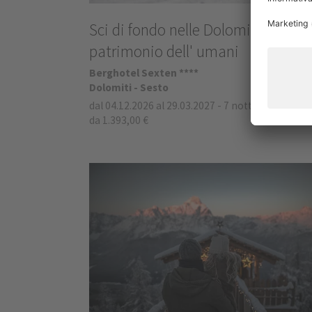
Sci di fondo nelle Dolomiti
patrimonio dell' umani
Berghotel Sexten ****
Dolomiti - Sesto
dal 04.12.2026 al 29.03.2027
-
7 notti
da 1.393,00 €