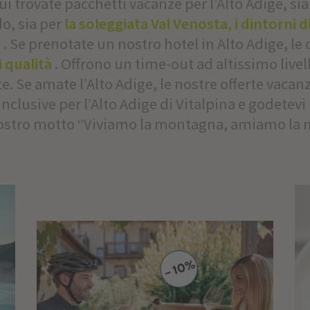
trovate pacchetti vacanze per l’Alto Adige, sia 
do, sia per
la soleggiata Val Venosta, i dintorni 
o
. Se prenotate un nostro hotel in Alto Adige, le 
i qualità
. Offrono un time-out ad altissimo livell
ite. Se amate l’Alto Adige, le nostre offerte vaca
 inclusive per l’Alto Adige di Vitalpina e godetev
 nostro motto “Viviamo la montagna, amiamo la 