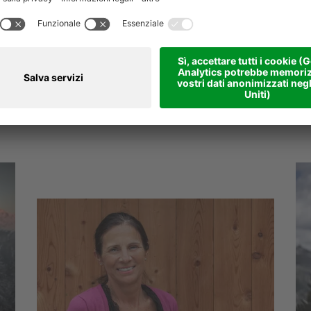
Fe
Hot
Sunshine Special
Do
dal
DAS GERSTL Alpine Retreat ****s
da 
Merano e dintorni & Val Venosta - Malles
dal 06.06.2027 al 30.07.2027
-
4-6 notti