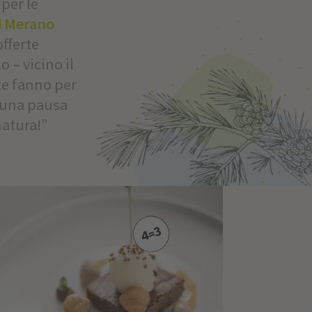
per le
di Merano
offerte
o – vicino il
nze fanno per
i una pausa
natura!”