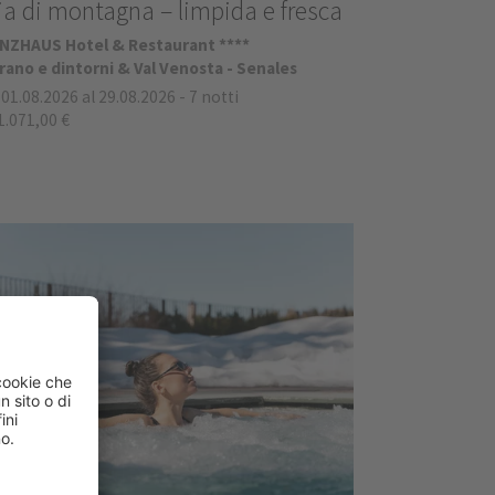
ia di montagna – limpida e fresca
NZHAUS Hotel & Restaurant ****
ano e dintorni & Val Venosta - Senales
 01.08.2026 al 29.08.2026
-
7 notti
1.071,00 €