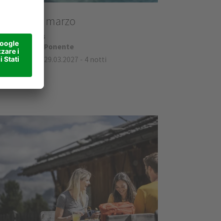
el Good a marzo
el Erica ****s
lomiti - Nova Ponente
 01.03.2027 al 29.03.2027
-
4 notti
432,00 €