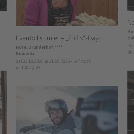
Ne
Ho
Evento Drumler – „Zöllis“-Days
Do
dal
Hotel Drumlerhof ****
da 
Dolomiti
dal 23.10.2026 al 31.10.2026
-
6-7 notti
da 1.057,00 €