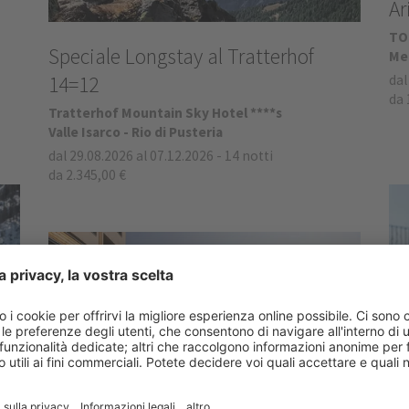
Ar
TO
Speciale Longstay al Tratterhof
Mer
14=12
dal
da 
Tratterhof Mountain Sky Hotel ****s
Valle Isarco - Rio di Pusteria
dal 29.08.2026 al 07.12.2026
-
14 notti
da 2.345,00 €