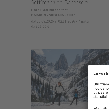
Settimana del Benessere
Hotel Bad Ratzes ****
Dolomiti - Siusi allo Sciliar
dal 26.09.2026 al 02.11.2026
-
7 notti
da 726,00 €