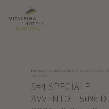
Homepage
>
Pacchetti vacanza
>
5=4 speciale Avvento: -5
sullo skipass
5=4 SPECIALE
AVVENTO: -50% D