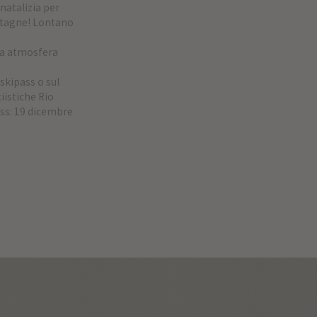
natalizia per
ontagne! Lontano
ica atmosfera
 skipass o sul
ciistiche Rio
ass: 19 dicembre