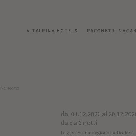
VITALPINA HOTELS
PACCHETTI VACA
0% di sconto
dal 04.12.2026 al 20.12.202
I
da 5 a 6 notti
La gioia di una stagione particolare