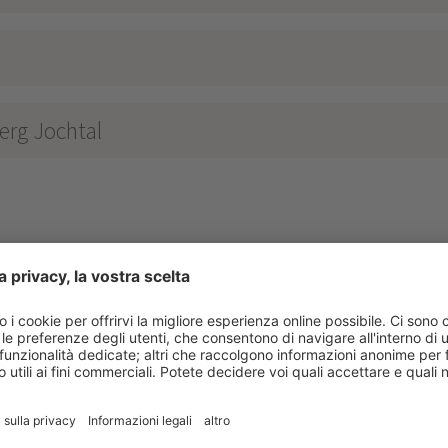
erg Jochtal
L VALSERHOF
****
no