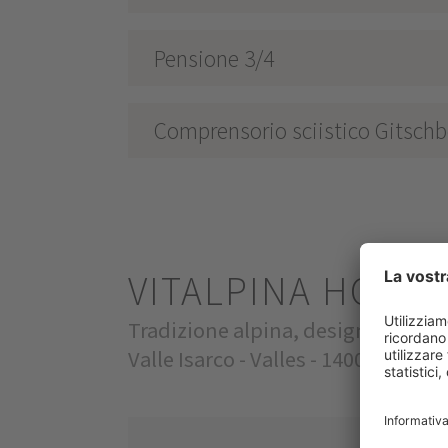
Pensione 3/4
Comprensorio sciistico Gitschb
VITALPINA HOTE
Tradizione alpina, design moder
Valle Isarco - Valles - 1400m