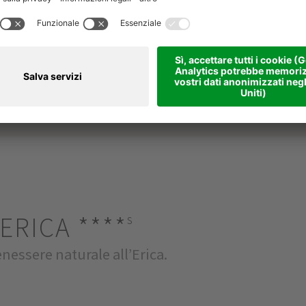
ette da neve
ERICA
****
s
enessere naturale all’Erica.