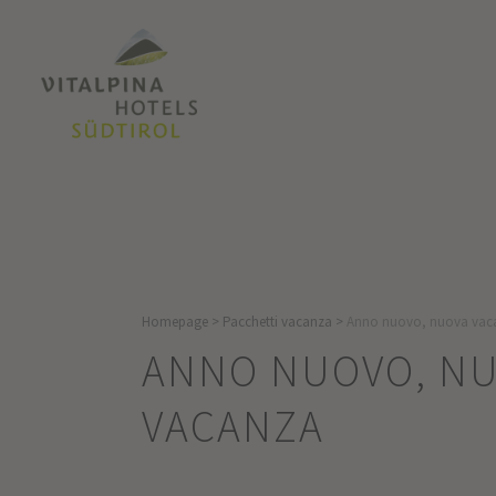
Homepage
>
Pacchetti vacanza
>
Anno nuovo, nuova vac
ANNO NUOVO, N
VACANZA