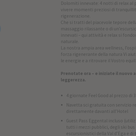
Dolomiti innevate: 4 notti di relax al 
vivere momenti preziosi di tranquillit
rigenerazione.
Che si tratti del piacevole tepore dell
massaggio rilassante o di un’escursi
innevati – qui attività e relax si fon
naturale.
La nostra ampia area wellness, l’ospit
forza rigenerante della natura Vi aiu
le energie e a ritrovare il Vostro equil
Prenotate ora – e iniziate il nuovo
leggerezza.
4 giornate Feel Good al prezzo di 3
Navetta sci gratuita con servizio 
direttamente davanti all’Hotel
Guest Pass Eggental incluso (utilizz
tutti i mezzi pubblici, degli ski bus
escursionistici della Val d’Ega e di t