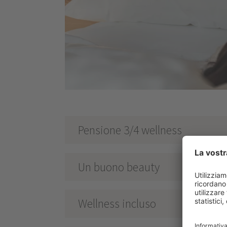
Pensione 3/4 wellness
Un buono beauty
Wellness incluso