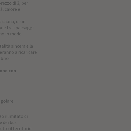
prezzo di 3, per
à, calore e
a sauna, di un
one tra i paesaggi
dono in modo
alità sincera e la
teranno a ricaricare
ibrio.
 anno con
regolare
o illimitato di
 e dei bus
utto il territorio