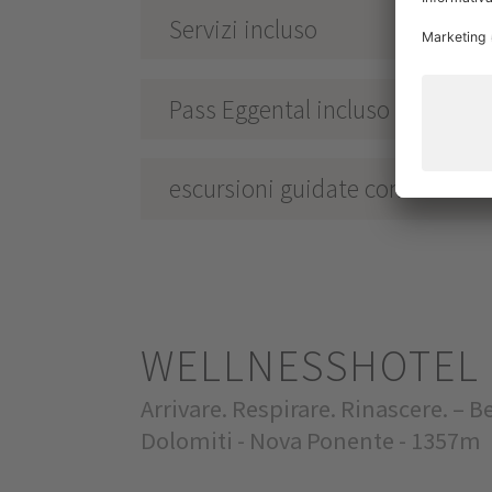
Servizi incluso
Pass Eggental incluso
escursioni guidate con le racch
WELLNESSHOTEL 
Arrivare. Respirare. Rinascere. – B
Dolomiti - Nova Ponente - 1357m