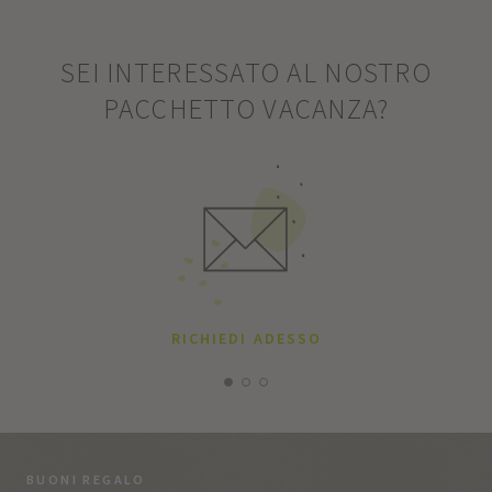
SEI INTERESSATO AL NOSTRO
PACCHETTO VACANZA?
RICHIEDI ADESSO
BUONI REGALO
LA