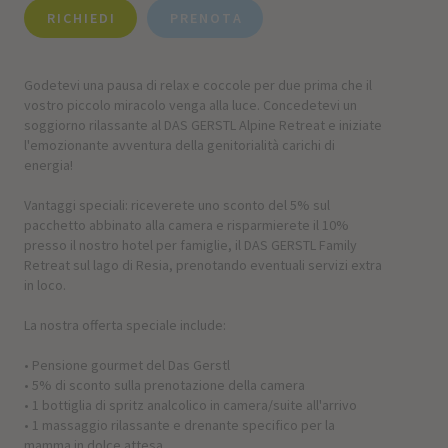
RICHIEDI
PRENOTA
Godetevi una pausa di relax e coccole per due prima che il
vostro piccolo miracolo venga alla luce. Concedetevi un
soggiorno rilassante al DAS GERSTL Alpine Retreat e iniziate
l'emozionante avventura della genitorialità carichi di
energia!
Vantaggi speciali: riceverete uno sconto del 5% sul
pacchetto abbinato alla camera e risparmierete il 10%
presso il nostro hotel per famiglie, il DAS GERSTL Family
Retreat sul lago di Resia, prenotando eventuali servizi extra
in loco.
La nostra offerta speciale include:
• Pensione gourmet del Das Gerstl
• 5% di sconto sulla prenotazione della camera
• 1 bottiglia di spritz analcolico in camera/suite all'arrivo
• 1 massaggio rilassante e drenante specifico per la
mamma in dolce attesa