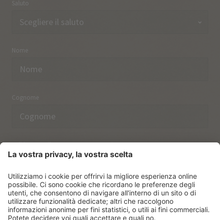
Saluto
Nome
Cognome
Indirizzo email
Ho preso nota delle norme sulla
protezione dei dati.