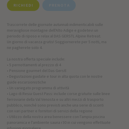
RICHIEDI
PRENOTA
Trascorrete delle giornate autunnali indimenticabili sulle
meravigliose montagne dell'Alto Adige e godetevi un
periodo di riposo e relax al DAS GERSTL Alpine Retreat.
Un giorno di vacanza gratis! Soggiornerete per 5 notti, ma
ne pagherete solo 4.
La nostra offerta speciale include:
• 5 pernottamenti al prezzo di 4
• Pensione gourmet del Das Gerstl
• Degustazioni guidate e tour in alta quota con le nostre
guide escursionistiche
• Un variegato programma di attività
• Lago di Resia Guest Pass: include corse gratuite sulle linee
ferroviarie della Val Venosta e su altri mezzi di trasporto
pubblico, nonché sono previsti anche una serie di sconti
con vari partner e fornitori di servizi della regione
• Utilizzo della nostra area benessere con l'ampia piscina
panoramica e l'ambiente sauna r30 in cui vengono effettuate
infusioni giornaliere