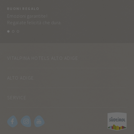
BUONI REGALO
LA
Emozioni garantite!
Tut
Regalate felicità che dura.
e q
VITALPINA HOTELS ALTO ADIGE
ALTO ADIGE
SERVICE