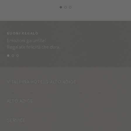
BUONI REGALO
LA
Emozioni garantite!
Tut
Regalate felicità che dura.
e q
VITALPINA HOTELS ALTO ADIGE
ALTO ADIGE
SERVICE