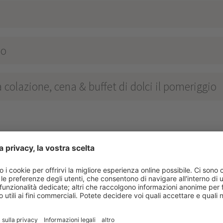
o
io
colazione, cena & buffet di dolci il pomeriggio
TEN
****
s
Sesto