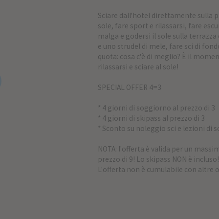
Sciare dall'hotel direttamente sulla p
sole, fare sport e rilassarsi, fare escu
malga e godersi il sole sulla terrazz
e uno strudel di mele, fare sci di fondo
quota: cosa c'è di meglio? È il mome
rilassarsi e sciare al sole!
SPECIAL OFFER 4=3
* 4 giorni di soggiorno al prezzo di 3
* 4 giorni di skipass al prezzo di 3
* Sconto su noleggio sci e lezioni di s
NOTA: l'offerta è valida per un massim
prezzo di 9! Lo skipass NON è incluso
L'offerta non è cumulabile con altre o