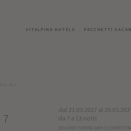
VITALPINA HOTELS
PACCHETTI VACA
 = 3 - da 7
G
dal 21.03.2027 al 29.03.202
 7
da 7 a 13 notti
DOLOMITI SPRING DAYS S | SHORTSTAY