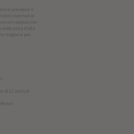
ista e prendere il
rsioni invernali in
a con un cappuccino
 sulla pista d'alta
nto migliore per
ci
o di 12 notti al
!
fferte!