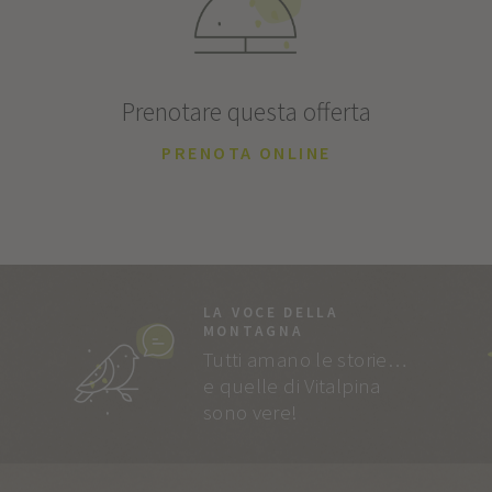
Prenotare questa offerta
PRENOTA ONLINE
LA VOCE DELLA
MONTAGNA
Tutti amano le storie…
e quelle di Vitalpina
sono vere!