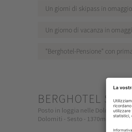
Un giorni di skipass in omaggi
Un giorno di vacanza in omagg
"Berghotel-Pensione" con prima 
BERGHOTEL SEX
Posto in loggia nelle Dolomiti di 
Dolomiti - Sesto - 1370m