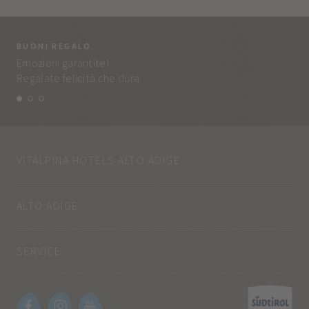
BUONI REGALO
LA
Emozioni garantite!
Tut
Regalate felicità che dura.
e q
VITALPINA HOTELS ALTO ADIGE
ALTO ADIGE
SERVICE