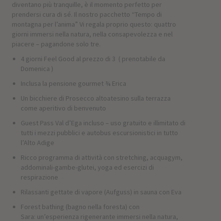
diventano più tranquille, è il momento perfetto per
prendersi cura di sé. Il nostro pacchetto “Tempo di
montagna per l’anima” Vi regala proprio questo: quattro
giorni immersi nella natura, nella consapevolezza e nel
piacere – pagandone solo tre.
4 giorni Feel Good al prezzo di 3 ( prenotabile da
Domenica )
Inclusa la pensione gourmet ¾ Erica
Un bicchiere di Prosecco altoatesino sulla terrazza
come aperitivo di benvenuto
Guest Pass Val d’Ega incluso – uso gratuito e illimitato di
tutti i mezzi pubblici e autobus escursionistici in tutto
l’Alto Adige
Ricco programma di attività con stretching, acquagym,
addominali-gambe-glutei, yoga ed esercizi di
respirazione
Rilassanti gettate di vapore (Aufguss) in sauna con Eva
Forest bathing (bagno nella foresta) con
Sara: un’esperienza rigenerante immersi nella natura,