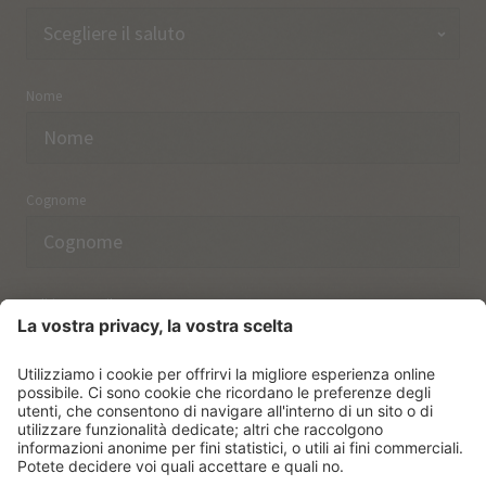
Nome
Cognome
Indirizzo email
Ho preso nota delle norme sulla
protezione dei dati.