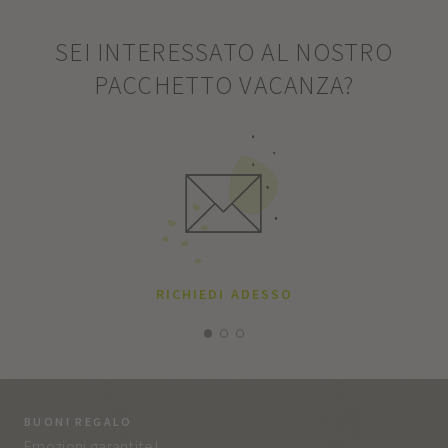
SEI INTERESSATO AL NOSTRO
PACCHETTO VACANZA?
RICHIEDI ADESSO
BUONI REGALO
LA
Emozioni garantite!
Tut