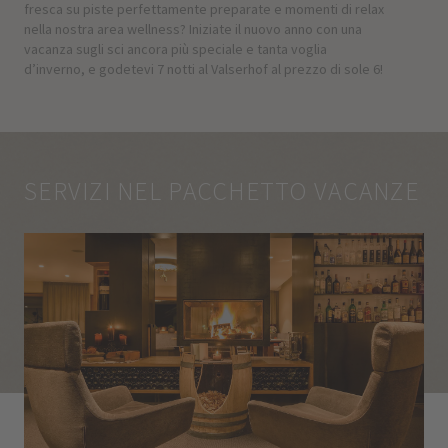
fresca su piste perfettamente preparate e momenti di relax
nella nostra area wellness? Iniziate il nuovo anno con una
vacanza sugli sci ancora più speciale e tanta voglia
d’inverno, e godetevi 7 notti al Valserhof al prezzo di sole 6!
SERVIZI NEL PACCHETTO VACANZE