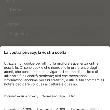
Nome
Cognome
Indirizzo email
Ho preso nota delle norme sulla
protezione dei dati.
ISCRIVERSI