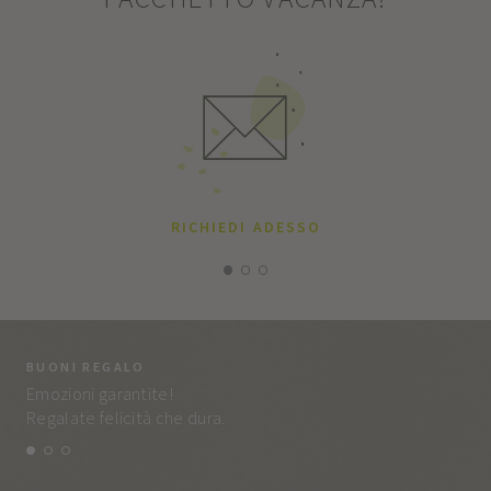
RICHIEDI ADESSO
BUONI REGALO
LA
Emozioni garantite!
Tut
Regalate felicità che dura.
e q