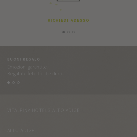
RICHIEDI ADESSO
BUONI REGALO
LA
Emozioni garantite!
Tut
Regalate felicità che dura.
e q
VITALPINA HOTELS ALTO ADIGE
ALTO ADIGE