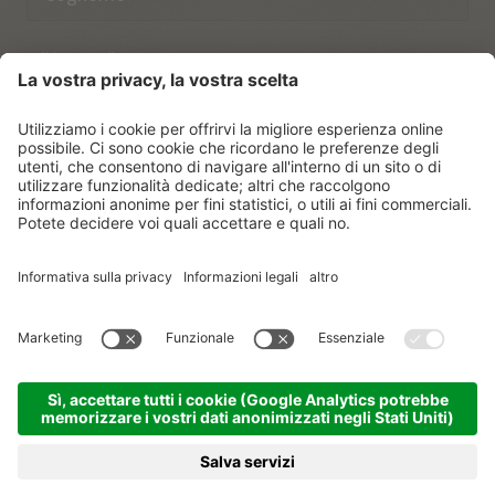
Indirizzo email
Ho preso nota delle norme sulla
protezione dei dati.
ISCRIVERSI
© Vitalpina Hotels Südtirol
.
Sitemap
.
Informativa privacy
.
Credits
.
Impostazioni dei cookie
.
produced by
PRENOTA
RICHIESTA
MENU
HOTEL