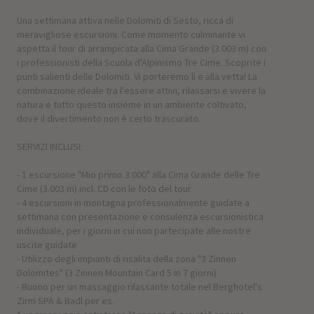
Una settimana attiva nelle Dolomiti di Sesto, ricca di
meravigliose escursioni. Come momento culminante vi
aspetta il tour di arrampicata alla Cima Grande (3.003 m) con
i professionisti della Scuola d'Alpinismo Tre Cime. Scoprite i
punti salienti delle Dolomiti. Vi porteremo lì e alla vetta! La
combinazione ideale tra l'essere attivi, rilassarsi e vivere la
natura e tutto questo insieme in un ambiente coltivato,
dove il divertimento non è certo trascurato.
SERVIZI INCLUSI:
- 1 escursione "Mio primo 3.000" alla Cima Grande delle Tre
Cime (3.003 m) incl. CD con le foto del tour
- 4 escursioni in montagna professionalmente guidate a
settimana con presentazione e consulenza escursionistica
individuale, per i giorni in cui non partecipate alle nostre
uscite guidate
- Utilizzo degli impianti di risalita della zona "3 Zinnen
Dolomites" (3 Zinnen Mountain Card 5 in 7 giorni)
- Buono per un massaggio rilassante totale nel Berghotel's
Zirm SPA & Badl per es.