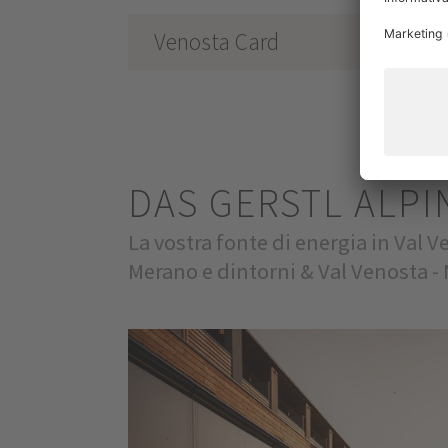
Venosta Card
DAS GERSTL ALPI
La vostra fonte di energia in Val 
Merano e dintorni & Val Venosta -