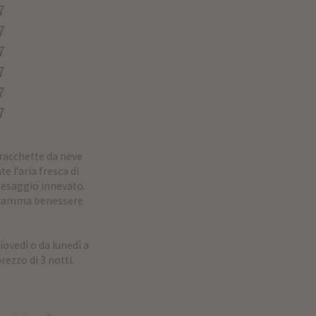
7
7
7
7
7
7
e racchette da neve
e l'aria fresca di
aesaggio innevato.
ogramma benessere
ovedì o da lunedì a
rezzo di 3 notti.