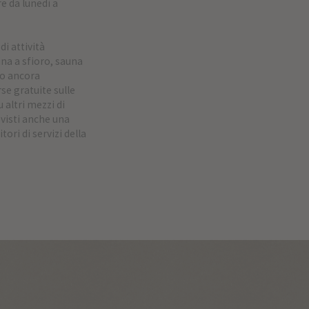
e da lunedì a
i attività
ina a sfioro, sauna
ro ancora
rse gratuite sulle
u altri mezzi di
visti anche una
tori di servizi della