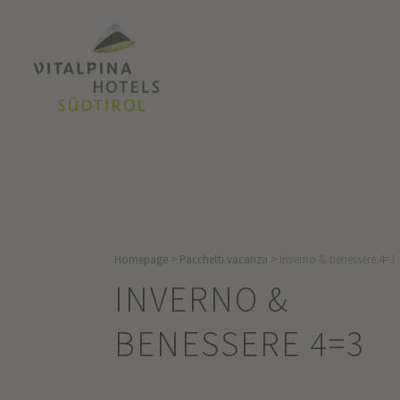
Homepage
>
Pacchetti vacanza
>
Inverno & benessere 4=3
INVERNO &
BENESSERE 4=3