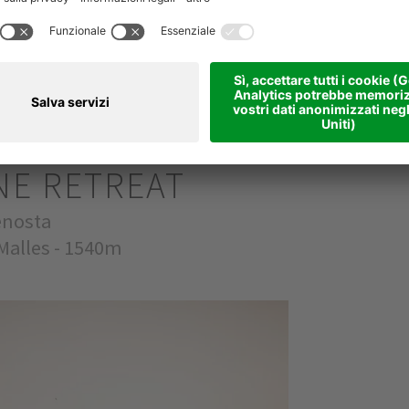
NE RETREAT
Venosta
 Malles - 1540m