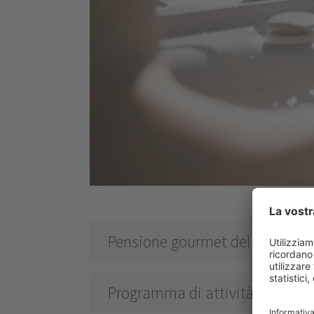
Pensione gourmet del Gerstl
Programma di attività settima