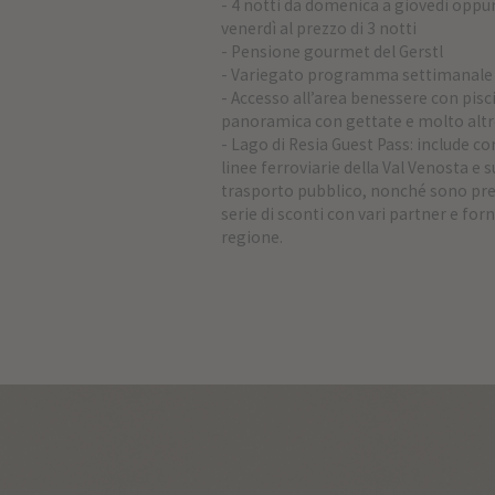
- 4 notti da domenica a giovedì oppur
venerdì al prezzo di 3 notti
- Pensione gourmet del Gerstl
- Variegato programma settimanale d
- Accesso all’area benessere con pisc
panoramica con gettate e molto alt
- Lago di Resia Guest Pass: include co
linee ferroviarie della Val Venosta e s
trasporto pubblico, nonché sono pre
serie di sconti con vari partner e forni
regione.