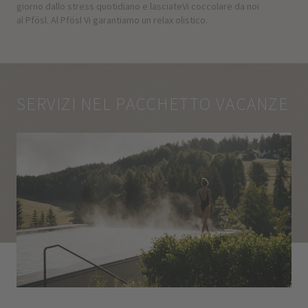
giorno dallo stress quotidiano e lasciateVi coccolare da noi
al Pfösl. Al Pfösl Vi garantiamo un relax olistico.
SERVIZI NEL PACCHETTO VACANZE