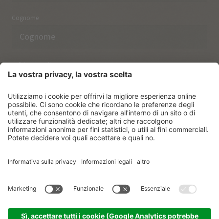
Cognome
Indirizzo email
Ho preso nota delle norme sulla
protezione dei dati.
ISCRIVERSI
© Vitalpina Hotels Südtirol
.
Sitemap
.
Informativa privacy
.
Credits
.
Impostazioni dei cookie
.