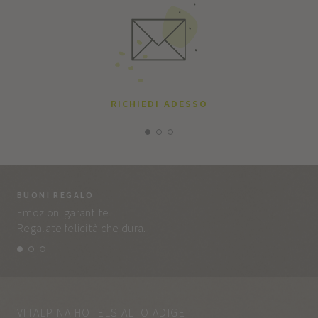
RICHIEDI ADESSO
BUONI REGALO
LA
Emozioni garantite!
Tut
Regalate felicità che dura.
e q
VITALPINA HOTELS ALTO ADIGE