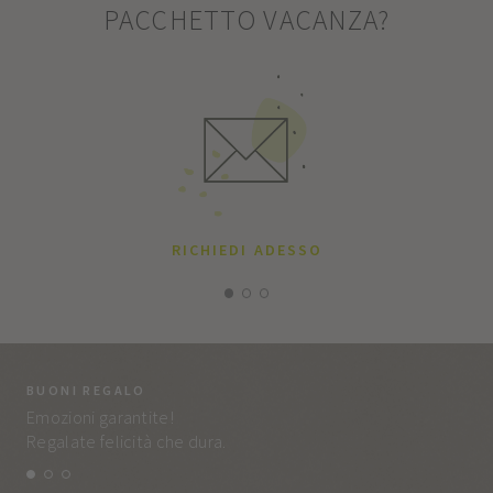
PACCHETTO VACANZA?
RICHIEDI ADESSO
BUONI REGALO
LA
Emozioni garantite!
Tut
Regalate felicità che dura.
e q