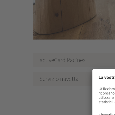
activeCard Racines
Servizio navetta