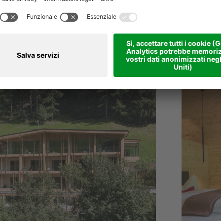
INER
****
s