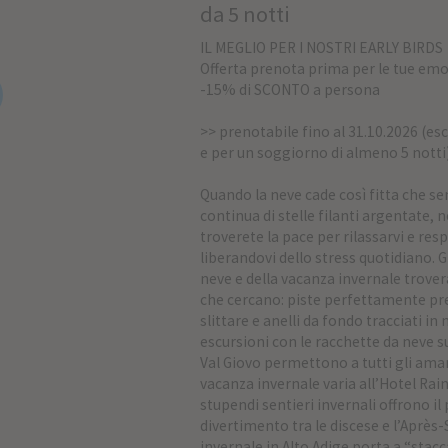
da 5 notti
IL MEGLIO PER I NOSTRI EARLY BIRDS
Offerta prenota prima per le tue emo
-15% di SCONTO a persona
>> prenotabile fino al 31.10.2026 (es
e per un soggiorno di almeno 5 notti
Quando la neve cade così fitta che s
continua di stelle filanti argentate, n
troverete la pace per rilassarvi e res
liberandovi dello stress quotidiano. G
neve e della vacanza invernale trove
che cercano: piste perfettamente pre
slittare e anelli da fondo tracciati i
escursioni con le racchette da neve s
Val Giovo permettono a tutti gli aman
vacanza invernale varia all’Hotel Rai
stupendi sentieri invernali offrono il
divertimento tra le discese e l’Après-S
invernale in Alto Adige porta a “stacc