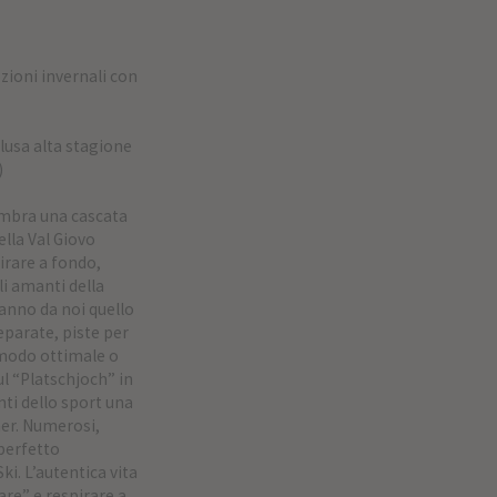
zioni invernali con
clusa alta stagione
)
embra una cascata
ella Val Giovo
pirare a fondo,
li amanti della
ranno da noi quello
parate, piste per
n modo ottimale o
ul “Platschjoch” in
ti dello sport una
ner. Numerosi,
 perfetto
ki. L’autentica vita
are” e respirare a