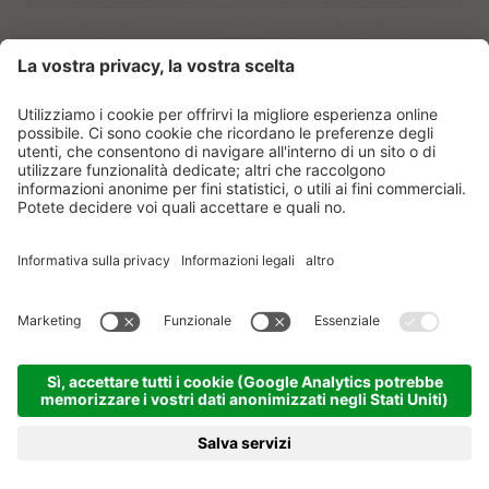
Indirizzo email
Ho preso nota delle norme sulla
protezione dei dati.
ISCRIVERSI
© Vitalpina Hotels Südtirol
.
Sitemap
.
Informativa privacy
.
Credits
.
Impostazioni dei cookie
.
produced by
PRENOTA
RICHIESTA
MENU
HOTEL