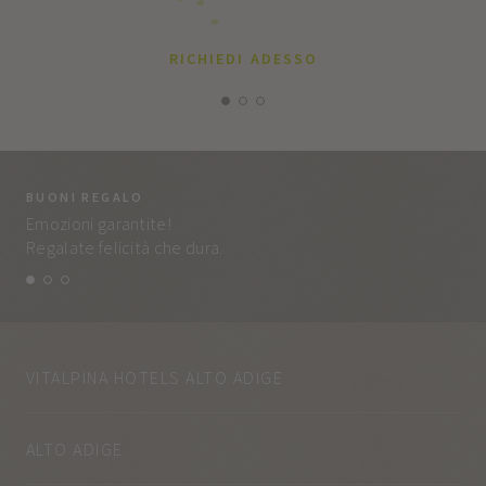
RICHIEDI ADESSO
BUONI REGALO
LA
Emozioni garantite!
Tut
Regalate felicità che dura.
e q
VITALPINA HOTELS ALTO ADIGE
ALTO ADIGE