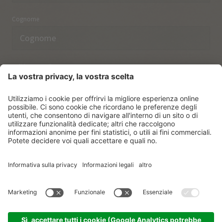
Cognome
Indirizzo email
Ho preso nota delle norme sulla
protezione dei dati.
ISCRIVERSI
© Vitalpina Hotels Südtirol
.
Sitemap
.
Informativa privacy
.
Credits
.
Impostazioni dei cookie
.